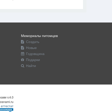
Мемориалы питомцев
Создать
Новые
Годовщина
Подарки
Найти
ами v.4.0
osnami.ru
 аттестат