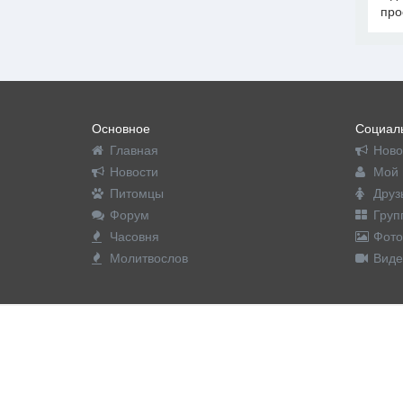
про
Основное
Социаль
Главная
Ново
Новости
Мой 
Питомцы
Друз
Форум
Груп
Часовня
Фото
Молитвослов
Виде