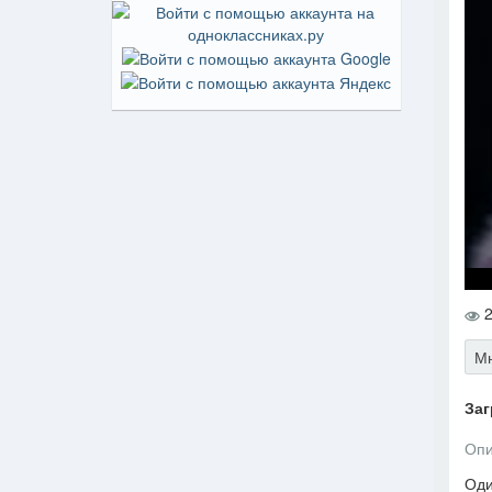
2
Мн
Заг
Опи
Оди