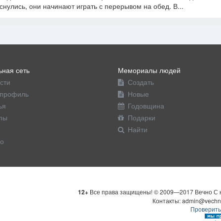
снулись, они начинают играть с перерывом на обед. В...
ная сеть
Мемориалы людей
сти
Создать
профиль
Новые
ья
Годовщина
пы
Подарки
Найти
о
12+
Все права защищены! © 2009—2017 Вечно С н
Контакты: admin@vechn
Проверить