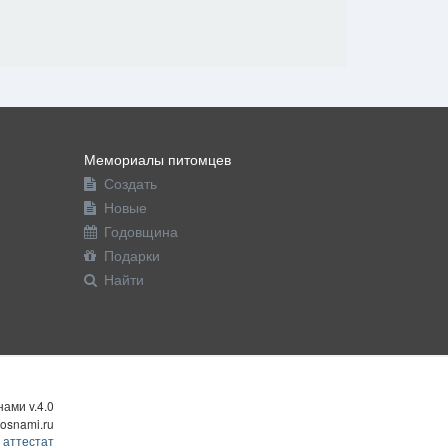
Мемориалы питомцев
Создать
Новые
Годовщина
Подарки
Найти
ами v.4.0
osnami.ru
 аттестат