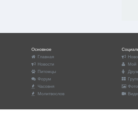
Основное
Социаль
Главная
Ново
Новости
Мой 
Питомцы
Друз
Форум
Груп
Часовня
Фото
Молитвослов
Виде