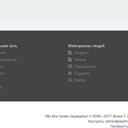
ная сеть
Мемориалы людей
сти
Создать
профиль
Новые
ья
Годовщина
пы
Подарки
Найти
о
12+
Все права защищены! © 2009—2017 Вечно С н
Контакты: admin@vechn
Проверить