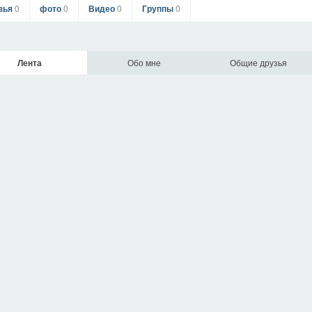
зья
0
фото
0
Видео
0
Группы
0
Лента
Обо мне
Общие друзья