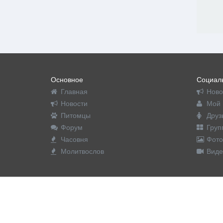
Основное
Социаль
Главная
Ново
Новости
Мой 
Питомцы
Друз
Форум
Груп
Часовня
Фото
Молитвослов
Виде