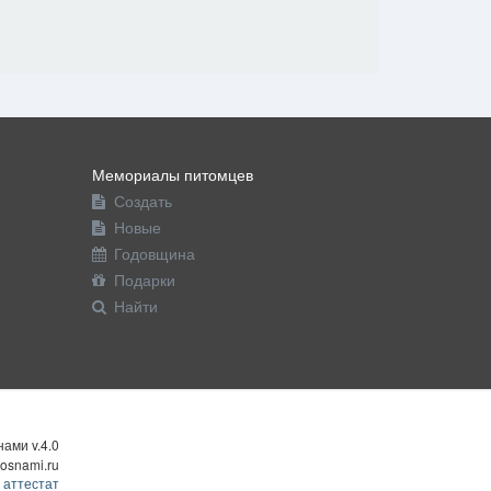
Мемориалы питомцев
Создать
Новые
Годовщина
Подарки
Найти
ами v.4.0
osnami.ru
 аттестат