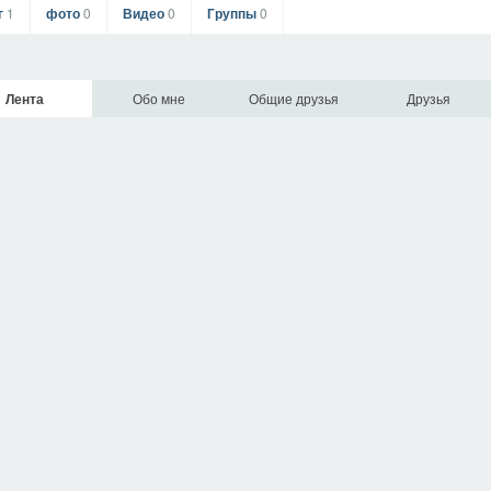
г
1
фото
0
Видео
0
Группы
0
Лента
Обо мне
Общие друзья
Друзья