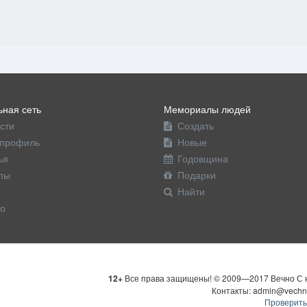
ная сеть
Мемориалы людей
сти
Создать
профиль
Новые
ья
Годовщина
пы
Подарки
Найти
о
12+
Все права защищены! © 2009—2017 Вечно С н
Контакты: admin@vechn
Проверить