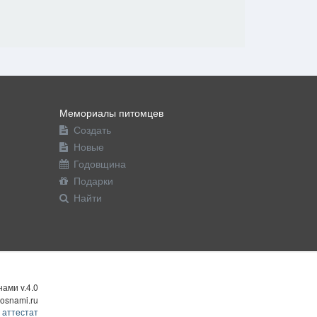
Мемориалы питомцев
Создать
Новые
Годовщина
Подарки
Найти
ами v.4.0
osnami.ru
 аттестат