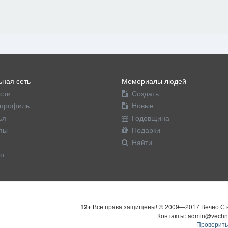
ная сеть
Мемориалы людей
сти
Создать
профиль
Новые
ья
Годовщина
пы
Подарки
Найти
о
12+
Все права защищены! © 2009—2017 Вечно С н
Контакты: admin@vechn
Проверить