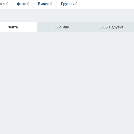
зья
0
фото
0
Видео
0
Группы
0
Лента
Обо мне
Общие друзья