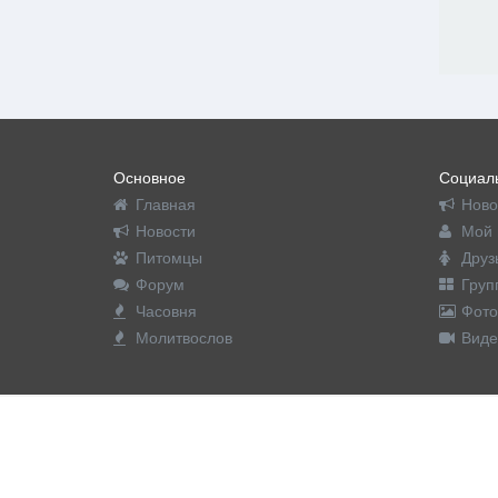
Основное
Социаль
Главная
Ново
Новости
Мой 
Питомцы
Друз
Форум
Груп
Часовня
Фото
Молитвослов
Виде