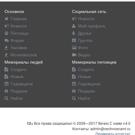
Основное
Социальная сеть
Главная
Новости
Новости
Мой профиль
Питомцы
Друзья
Форум
Группы
Часовня
Фото
Молитвослов
Видео
Мемориалы людей
Мемориалы питомцев
Создать
Создать
Новые
Новые
Годовщина
Годовщина
Подарки
Подарки
Найти
Найти
12+
Все права защищены! © 2009—2017 Вечно С нами v.4.0
Контакты: admin@vechnosnami.ru
Проверить аттестат