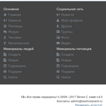
Основное
Социальная сеть
Главная
Новости
Новости
Мой профиль
Питомцы
Друзья
Форум
Группы
Часовня
Фото
Молитвослов
Видео
Мемориалы людей
Мемориалы питомцев
Создать
Создать
Новые
Новые
Годовщина
Годовщина
Подарки
Подарки
Найти
Найти
12+
Все права защищены! © 2009—2017 Вечно С нами v.4.0
Контакты: admin@vechnosnami.ru
Проверить аттестат