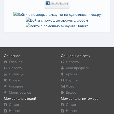
Основное
Социальная сеть
Главная
Новости
Новости
Мой профиль
Питомцы
Друзья
Форум
Группы
Часовня
Фото
Молитвослов
Видео
Мемориалы людей
Мемориалы питомцев
Создать
Создать
Новые
Новые