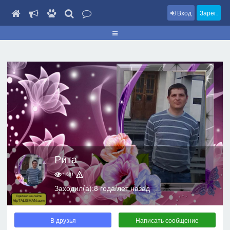
Вход
Зарег.
Рита
1,581
Заходил(а):8 года/лет назад
В друзья
Написать сообщение