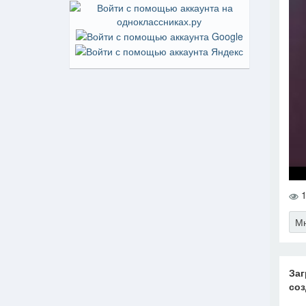
1
Мн
Заг
соз