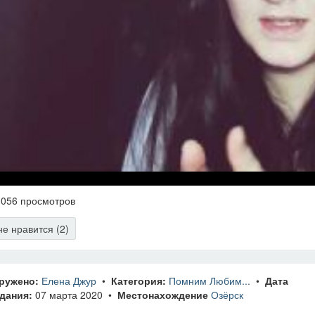
056 просмотров
е нравится (2)
ружено:
Елена Джур
•
Категория:
Помним Любим...
•
Дата
дания:
07 марта 2020 •
Местонахождение
Озёрск