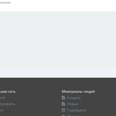
сание
ная сеть
Мемориалы людей
сти
Создать
профиль
Новые
ья
Годовщина