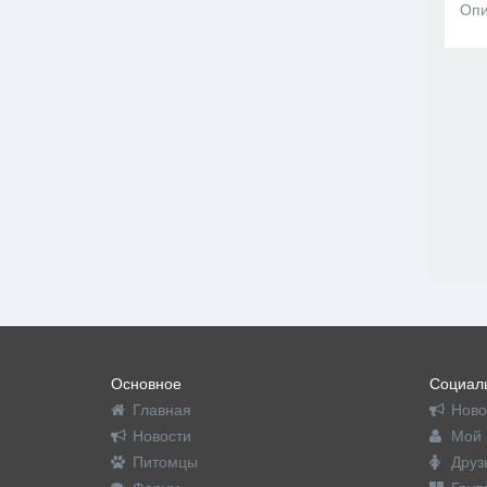
Опи
Основное
Социаль
Главная
Ново
Новости
Мой 
Питомцы
Друз