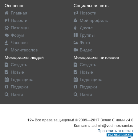
Основное
Социальная сеть
Главная
Новости
Новости
Мой профиль
Питомцы
Друзья
Форум
Группы
Часовня
Фото
Молитвослов
Видео
Мемориалы людей
Мемориалы питомцев
Создать
Создать
Новые
Новые
Годовщина
Годовщина
Подарки
Подарки
Найти
Найти
12+
Все права защищены! © 2009—2017 Вечно С нами v.4.0
Контакты: admin@vechnosnami.ru
Проверить аттестат