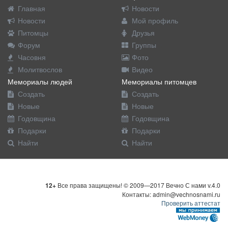
Главная
Новости
Новости
Мой профиль
Питомцы
Друзья
Форум
Группы
Часовня
Фото
Молитвослов
Видео
Мемориалы людей
Мемориалы питомцев
Создать
Создать
Новые
Новые
Годовщина
Годовщина
Подарки
Подарки
Найти
Найти
12+
Все права защищены! © 2009—2017 Вечно С нами v.4.0
Контакты: admin@vechnosnami.ru
Проверить аттестат