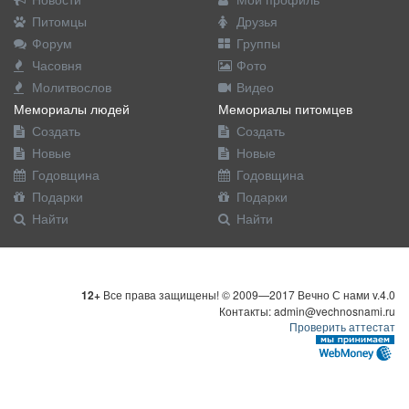
Питомцы
Друзья
Форум
Группы
Часовня
Фото
Молитвослов
Видео
Мемориалы людей
Мемориалы питомцев
Создать
Создать
Новые
Новые
Годовщина
Годовщина
Подарки
Подарки
Найти
Найти
12+
Все права защищены! © 2009—2017 Вечно С нами v.4.0
Контакты: admin@vechnosnami.ru
Проверить аттестат