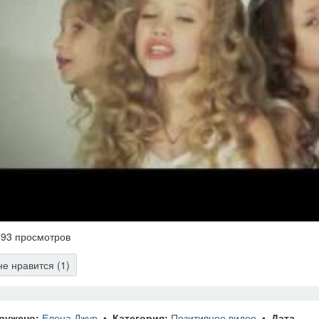
93 просмотров
е нравится (1)
ружено:
Елена Джур
•
Категория:
Позитивное видео
•
Дата