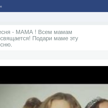
м
есня - МАМА ! Всем мамам
свящается! Подари маме эту
сню.