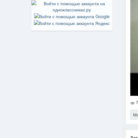
7
Мн
Заг