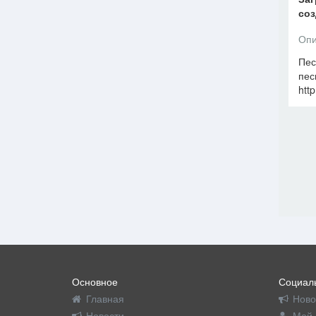
соз
Опи
Пес
пес
htt
Основное
Социаль
Главная
Ново
Новости
Мой 