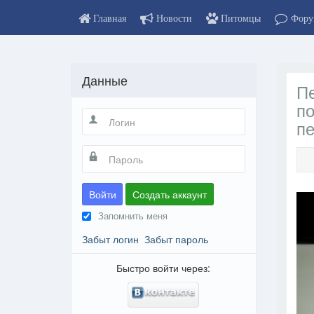
Главная
Новости
Питомцы
Фору
Данные
П
по
пе
Войти
Создать аккаунт
Запомнить меня
Забыт логин
Забыт пароль
Быстро войти через: