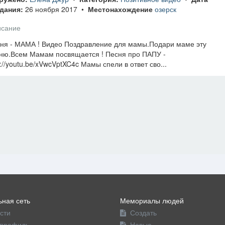
дания:
26 ноября 2017 •
Местонахождение
озерск
сание
ня - МАМА ! Видео Поздравление для мамы.Подари маме эту
ню.Всем Мамам посвящается ! Песня про ПАПУ -
p://youtu.be/xVwcVptXC4c Мамы спели в ответ сво...
ная сеть
Мемориалы людей
сти
Создать
профиль
Новые