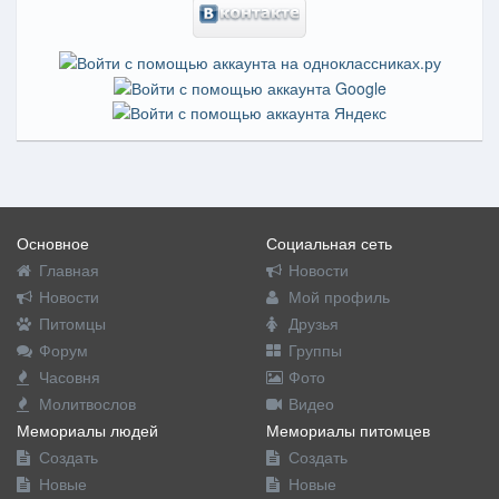
Основное
Социальная сеть
Главная
Новости
Новости
Мой профиль
Питомцы
Друзья
Форум
Группы
Часовня
Фото
Молитвослов
Видео
Мемориалы людей
Мемориалы питомцев
Создать
Создать
Новые
Новые