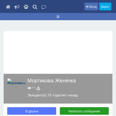
Вход
Зарег.
Мортикова Женечка
711
Заходил(а):15 года/лет назад
В друзья
Написать сообщение