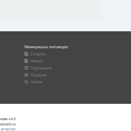
Мемориалы питомцев
Создать
Новые
Годовщина
Подарки
Найти
ами v.4.0
osnami.ru
 аттестат