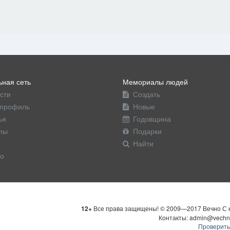
ная сеть
Мемориалы людей
сти
Создать
профиль
Новые
ья
Годовщина
пы
Подарки
Найти
о
12+
Все права защищены! © 2009—2017 Вечно С н
Контакты: admin@vechn
Проверить