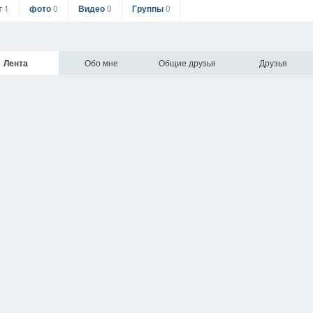
г
1
фото
0
Видео
0
Группы
0
Лента
Обо мне
Общие друзья
Друзья