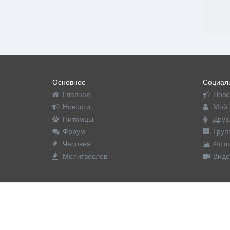
Основное
Социаль
Главная
Ново
Новости
Мой 
Питомцы
Друз
Форум
Груп
Часовня
Фото
Молитвослов
Виде