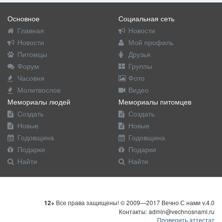
Основное
Социальная сеть
Главная
Новости
Новости
Мой профиль
Питомцы
Друзья
Форум
Группы
Часовня
Фото
Молитвослов
Видео
Мемориалы людей
Мемориалы питомцев
Создать
Создать
Новые
Новые
Годовщина
Годовщина
Подарки
Подарки
Найти
Найти
12+
Все права защищены! © 2009—2017 Вечно С нами v.4.0
Контакты: admin@vechnosnami.ru
Проверить аттестат