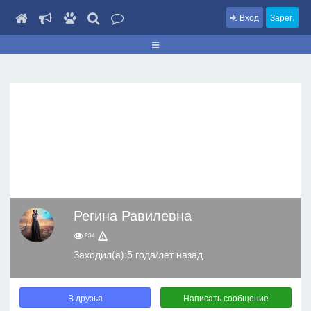
Вход
Зарег.
Регина Равилевна
234
Заходил(а):5 года/лет назад
В друзья
Написать сообщение