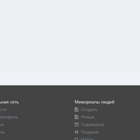
ная сеть
Мемориалы людей
сти
Создать
профиль
Новые
ья
Годовщина
пы
Подарки
Найти