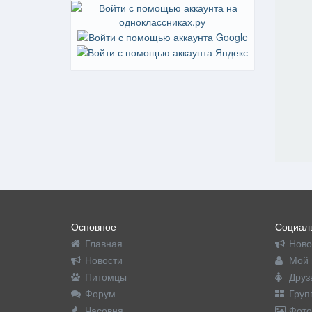
Основное
Социаль
Главная
Ново
Новости
Мой 
Питомцы
Друз
Форум
Груп
Часовня
Фото