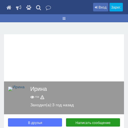
Вход
Зарег.
Ирина
154
Заходил(а):3 год назад
В друзья
Написать сообщение