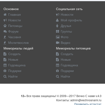
Основное
Социальная сеть
Главная
Новости
Новости
Мой профиль
Питомцы
Друзья
Форум
Группы
Часовня
Фото
Молитвослов
Видео
Мемориалы людей
Мемориалы питомцев
Создать
Создать
Новые
Новые
Годовщина
Годовщина
Подарки
Подарки
Найти
Найти
12+
Все права защищены! © 2009—2017 Вечно С нами v.4.0
Контакты: admin@vechnosnami.ru
Проверить аттестат