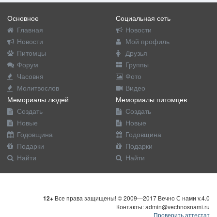
Основное
Социальная сеть
Главная
Новости
Новости
Мой профиль
Питомцы
Друзья
Форум
Группы
Часовня
Фото
Молитвослов
Видео
Мемориалы людей
Мемориалы питомцев
Создать
Создать
Новые
Новые
Годовщина
Годовщина
Подарки
Подарки
Найти
Найти
12+
Все права защищены! © 2009—2017 Вечно С нами v.4.0
Контакты: admin@vechnosnami.ru
Проверить аттестат