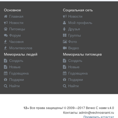
Основное
Социальная сеть
Главная
Новости
Новости
Мой профиль
Питомцы
Друзья
Форум
Группы
Часовня
Фото
Молитвослов
Видео
Мемориалы людей
Мемориалы питомцев
Создать
Создать
Новые
Новые
Годовщина
Годовщина
Подарки
Подарки
Найти
Найти
12+
Все права защищены! © 2009—2017 Вечно С нами v.4.0
Контакты: admin@vechnosnami.ru
Проверить аттестат