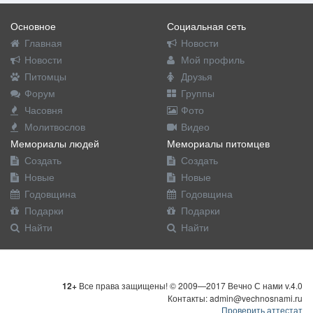
Основное
Социальная сеть
Главная
Новости
Новости
Мой профиль
Питомцы
Друзья
Форум
Группы
Часовня
Фото
Молитвослов
Видео
Мемориалы людей
Мемориалы питомцев
Создать
Создать
Новые
Новые
Годовщина
Годовщина
Подарки
Подарки
Найти
Найти
12+
Все права защищены! © 2009—2017 Вечно С нами v.4.0
Контакты: admin@vechnosnami.ru
Проверить аттестат