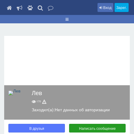
Вход
Зарег.
Лев
170
Заходил(а):Нет данных об авторизации
В друзья
Написать сообщение