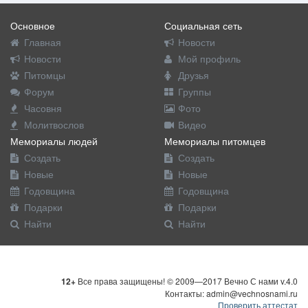
Основное
Социальная сеть
Главная
Новости
Новости
Мой профиль
Питомцы
Друзья
Форум
Группы
Часовня
Фото
Молитвослов
Видео
Мемориалы людей
Мемориалы питомцев
Создать
Создать
Новые
Новые
Годовщина
Годовщина
Подарки
Подарки
Найти
Найти
12+
Все права защищены! © 2009—2017 Вечно С нами v.4.0
Контакты: admin@vechnosnami.ru
Проверить аттестат