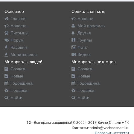
Основное
Социальная сеть
Главная
Новости
Новости
Мой профиль
Питомцы
Друзья
Форум
Группы
Часовня
Фото
Молитвослов
Видео
Мемориалы людей
Мемориалы питомцев
Создать
Создать
Новые
Новые
Годовщина
Годовщина
Подарки
Подарки
Найти
Найти
12+
Все права защищены! © 2009—2017 Вечно С нами v.4.0
Контакты: admin@vechnosnami.ru
Проверить аттестат