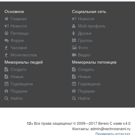
Основное
Социальная сеть
Главная
Новости
Новости
Мой профиль
Питомцы
Друзья
Форум
Группы
Часовня
Фото
Молитвослов
Видео
Мемориалы людей
Мемориалы питомцев
Создать
Создать
Новые
Новые
Годовщина
Годовщина
Подарки
Подарки
Найти
Найти
12+
Все права защищены! © 2009—2017 Вечно С нами v.4.0
Контакты: admin@vechnosnami.ru
Проверить аттестат