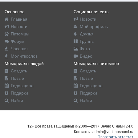
Основное
Социальная сеть
Главная
Новости
Новости
Мой профиль
Питомцы
Друзья
Форум
Группы
Часовня
Фото
Молитвослов
Видео
Мемориалы людей
Мемориалы питомцев
Создать
Создать
Новые
Новые
Годовщина
Годовщина
Подарки
Подарки
Найти
Найти
12+
Все права защищены! © 2009—2017 Вечно С нами v.4.0
Контакты: admin@vechnosnami.ru
Проверить аттестат