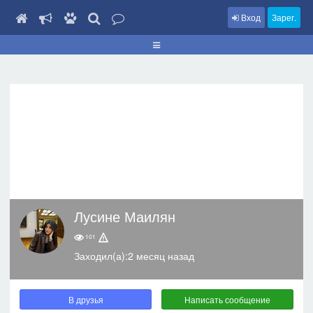
Вход
Зарег.
Лусине Маилян
101
Заходил(а):2 месяц назад
В друзья
Написать сообщение