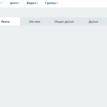
г
1
фото
0
Видео
0
Группы
0
Лента
Обо мне
Общие друзья
Друзья