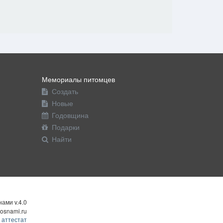
Мемориалы питомцев
Создать
Новые
Годовщина
Подарки
Найти
ами v.4.0
osnami.ru
 аттестат