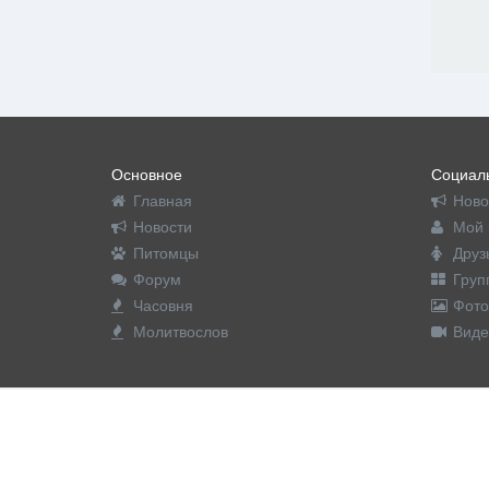
Основное
Социаль
Главная
Ново
Новости
Мой 
Питомцы
Друз
Форум
Груп
Часовня
Фото
Молитвослов
Виде