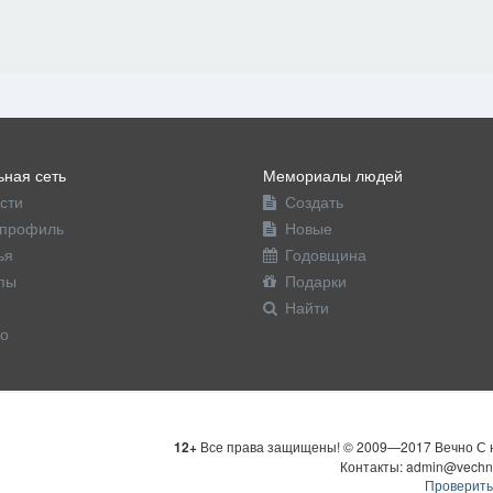
ная сеть
Мемориалы людей
сти
Создать
профиль
Новые
ья
Годовщина
пы
Подарки
Найти
о
12+
Все права защищены! © 2009—2017 Вечно С н
Контакты: admin@vechn
Проверить