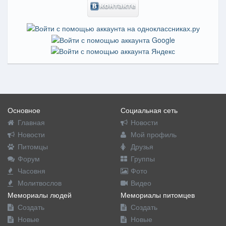
Основное
Социальная сеть
Главная
Новости
Новости
Мой профиль
Питомцы
Друзья
Форум
Группы
Часовня
Фото
Молитвослов
Видео
Мемориалы людей
Мемориалы питомцев
Создать
Создать
Новые
Новые