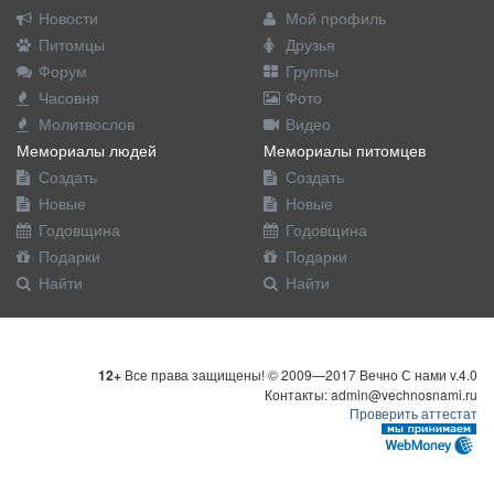
Новости
Мой профиль
Питомцы
Друзья
Форум
Группы
Часовня
Фото
Молитвослов
Видео
Мемориалы людей
Мемориалы питомцев
Создать
Создать
Новые
Новые
Годовщина
Годовщина
Подарки
Подарки
Найти
Найти
12+
Все права защищены! © 2009—2017 Вечно С нами v.4.0
Контакты: admin@vechnosnami.ru
Проверить аттестат