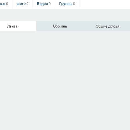
зья
0
фото
0
Видео
0
Группы
0
Лента
Обо мне
Общие друзья