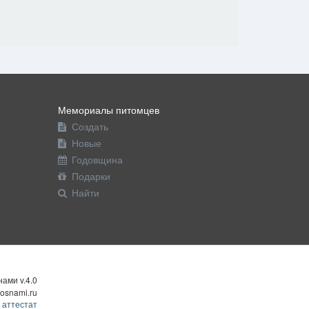
Мемориалы питомцев
Создать
Новые
Годовщина
Подарки
Найти
ами v.4.0
osnami.ru
 аттестат