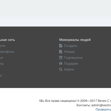
ная сеть
Мемориалы людей
сти
Создать
профиль
Новые
ья
Годовщина
пы
Подарки
Найти
о
12+
Все права защищены! © 2009—2017 Вечно С н
Контакты: admin@vechn
Проверить