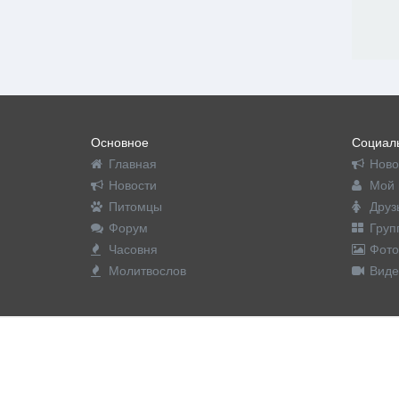
Основное
Социаль
Главная
Ново
Новости
Мой 
Питомцы
Друз
Форум
Груп
Часовня
Фото
Молитвослов
Виде