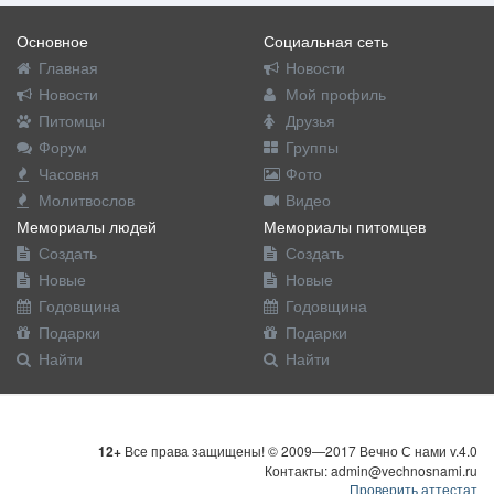
Основное
Социальная сеть
Главная
Новости
Новости
Мой профиль
Питомцы
Друзья
Форум
Группы
Часовня
Фото
Молитвослов
Видео
Мемориалы людей
Мемориалы питомцев
Создать
Создать
Новые
Новые
Годовщина
Годовщина
Подарки
Подарки
Найти
Найти
12+
Все права защищены! © 2009—2017 Вечно С нами v.4.0
Контакты: admin@vechnosnami.ru
Проверить аттестат