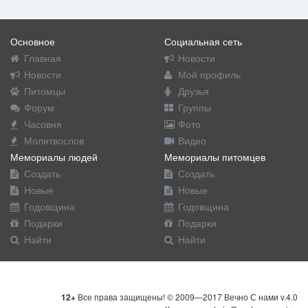
Основное
Социальная сеть
Главная
Новости
Новости
Мой профиль
Питомцы
Друзья
Форум
Группы
Часовня
Фото
Молитвослов
Видео
Мемориалы людей
Мемориалы питомцев
Создать
Создать
Новые
Новые
Годовщина
Годовщина
Подарки
Подарки
Найти
Найти
12+
Все права защищены! © 2009—2017 Вечно С нами v.4.0