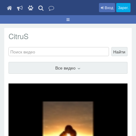
Вход
Зарег.
CitruS
Найти
Все видео