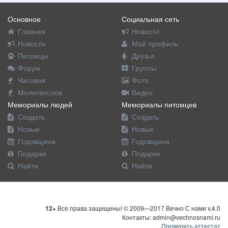
Основное
Социальная сеть
Главная
Новости
Новости
Мой профиль
Питомцы
Друзья
Форум
Группы
Часовня
Фото
Молитвослов
Видео
Мемориалы людей
Мемориалы питомцев
Создать
Создать
Новые
Новые
Годовщина
Годовщина
Подарки
Подарки
Найти
Найти
12+
Все права защищены! © 2009—2017 Вечно С нами v.4.0
Контакты: admin@vechnosnami.ru
Проверить аттестат