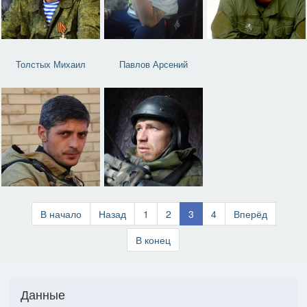
Толстых Михаил
Павлов Арсений
В начало
Назад
1
2
3
4
Вперёд
В конец
Данные