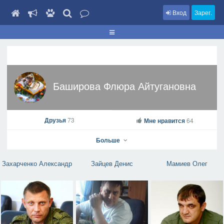
Вход
Зарег.
Баширова Флюра Айтугановна
Друзья
73
Мне нравится
64
Больше
Захарченко Александр
Зайцев Денис
Мамиев Олег
Баширова Флюра Айтугановна
На профиль
В друзья
Фото
Видео
Написать сообщение