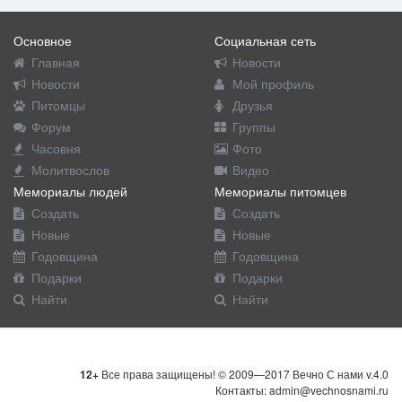
Основное
Социальная сеть
Главная
Новости
Новости
Мой профиль
Питомцы
Друзья
Форум
Группы
Часовня
Фото
Молитвослов
Видео
Мемориалы людей
Мемориалы питомцев
Создать
Создать
Новые
Новые
Годовщина
Годовщина
Подарки
Подарки
Найти
Найти
12+
Все права защищены! © 2009—2017 Вечно С нами v.4.0
Контакты: admin@vechnosnami.ru