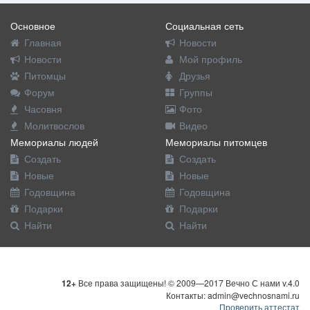
Основное
Социальная сеть
Главная
Новости
Новости
Мой профиль
Питомцы
Друзья
Форум
Группы
Часовня
Фото
Молитвослов
Видео
Мемориалы людей
Мемориалы питомцев
Создать
Создать
Новые
Новые
Годовщина
Годовщина
Подарки
Подарки
Найти
Найти
12+
Все права защищены! © 2009—2017 Вечно С нами v.4.0
Контакты: admin@vechnosnami.ru
Проверить аттестат