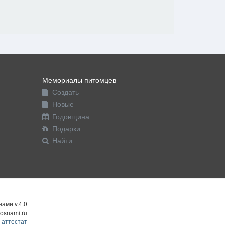
Мемориалы питомцев
Создать
Новые
Годовщина
Подарки
Найти
ами v.4.0
osnami.ru
 аттестат