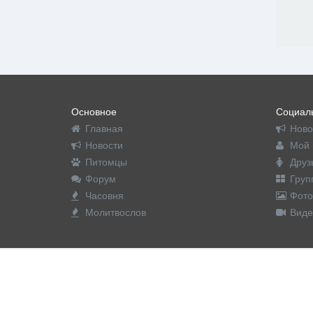
Основное
Социаль
Главная
Ново
Новости
Мой 
Питомцы
Друз
Форум
Груп
Часовня
Фото
Молитвослов
Виде