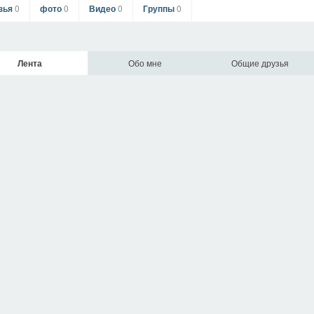
зья
0
фото
0
Видео
0
Группы
0
Лента
Обо мне
Общие друзья