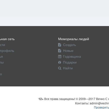
ная сеть
Мемориалы людей
сти
Создать
профиль
Новые
ья
Годовщина
пы
Подарки
Найти
о
12+
Все права защищены! © 2009—2017 Вечно С н
Контакты: admin@vechn
Проверить