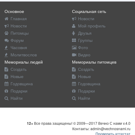
Основное
Социальная сеть
Главная
Новости
Новости
Мой профиль
Питомцы
Друзья
Форум
Группы
Часовня
Фото
Молитвослов
Видео
Мемориалы людей
Мемориалы питомцев
Создать
Создать
Новые
Новые
Годовщина
Годовщина
Подарки
Подарки
Найти
Найти
12+
Все права защищены! © 2009—2017 Вечно С нами v.4.0
Контакты: admin@vechnosnami.ru
Проверить аттестат