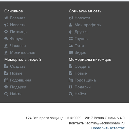
Основное
Социальная сеть
Главная
Новости
Новости
Мой профиль
Питомцы
Друзья
Форум
Группы
Часовня
Фото
Молитвослов
Видео
Мемориалы людей
Мемориалы питомцев
Создать
Создать
Новые
Новые
Годовщина
Годовщина
Подарки
Подарки
Найти
Найти
12+
Все права защищены! © 2009—2017 Вечно С нами v.4.0
Контакты: admin@vechnosnami.ru
Проверить аттестат