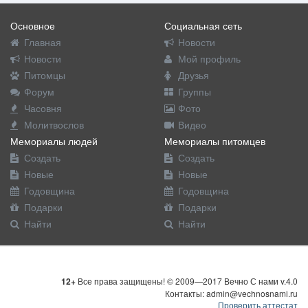
Основное
Социальная сеть
Главная
Новости
Новости
Мой профиль
Питомцы
Друзья
Форум
Группы
Часовня
Фото
Молитвослов
Видео
Мемориалы людей
Мемориалы питомцев
Создать
Создать
Новые
Новые
Годовщина
Годовщина
Подарки
Подарки
Найти
Найти
12+
Все права защищены! © 2009—2017 Вечно С нами v.4.0
Контакты: admin@vechnosnami.ru
Проверить аттестат