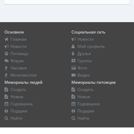
Основное
Социальная сеть
Главная
Новости
Новости
Мой профиль
Питомцы
Друзья
Форум
Группы
Часовня
Фото
Молитвослов
Видео
Мемориалы людей
Мемориалы питомцев
Создать
Создать
Новые
Новые
Годовщина
Годовщина
Подарки
Подарки
Найти
Найти