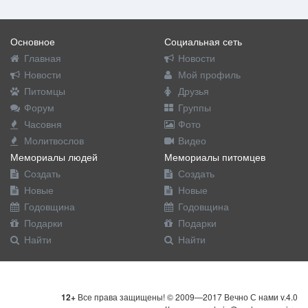
Основное
Социальная сеть
Главная
Новости
Новости
Мой профиль
Питомцы
Друзья
Форум
Группы
Часовня
Фото
Молитвослов
Видео
Мемориалы людей
Мемориалы питомцев
Создать
Создать
Новые
Новые
Годовщина
Годовщина
Подарки
Подарки
Найти
Найти
12+
Все права защищены! © 2009—2017 Вечно С нами v.4.0