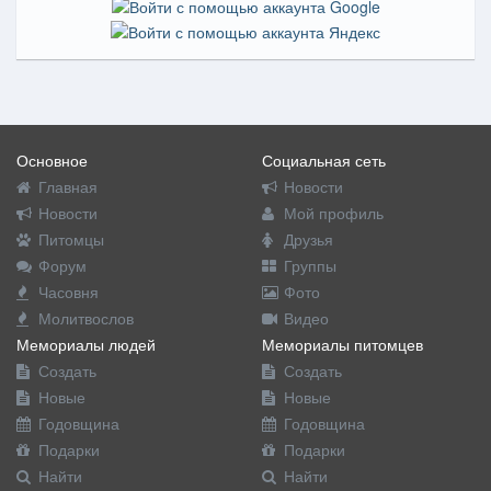
Основное
Социальная сеть
Главная
Новости
Новости
Мой профиль
Питомцы
Друзья
Форум
Группы
Часовня
Фото
Молитвослов
Видео
Мемориалы людей
Мемориалы питомцев
Создать
Создать
Новые
Новые
Годовщина
Годовщина
Подарки
Подарки
Найти
Найти