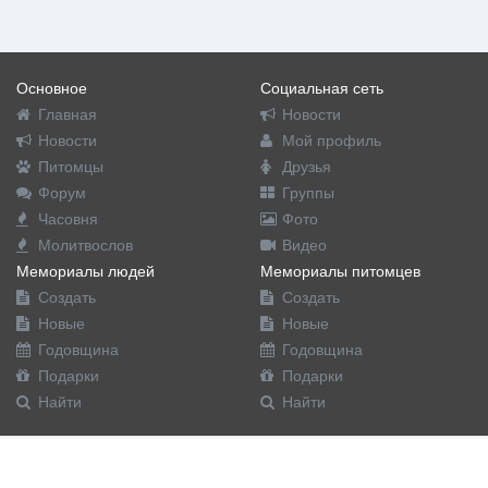
Основное
Социальная сеть
Главная
Новости
Новости
Мой профиль
Питомцы
Друзья
Форум
Группы
Часовня
Фото
Молитвослов
Видео
Мемориалы людей
Мемориалы питомцев
Создать
Создать
Новые
Новые
Годовщина
Годовщина
Подарки
Подарки
Найти
Найти