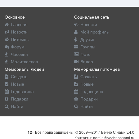
Основное
Социальная сеть
Главная
Новости
Новости
Мой профиль
Питомцы
Друзья
Форум
Группы
Часовня
Фото
Молитвослов
Видео
Мемориалы людей
Мемориалы питомцев
Создать
Создать
Новые
Новые
Годовщина
Годовщина
Подарки
Подарки
Найти
Найти
12+
Все права защищены! © 2009—2017 Вечно С нами v.4.0
Контакты: admin@vechnosnami.ru