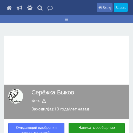
Вход
Зарег.
Серёжка Быков
487
Заходил(а):13 года/лет назад
Ожидающий одобрения
Написать сообщение
запрос на дружбу