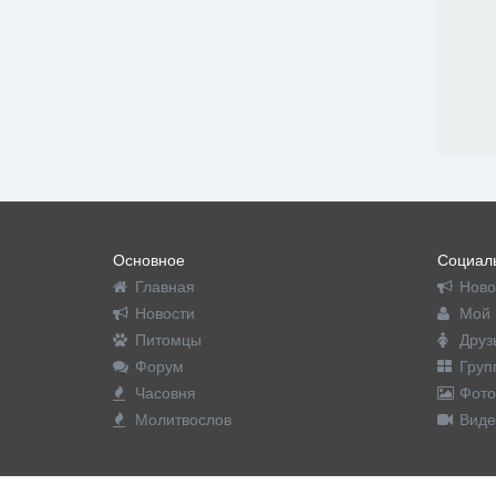
Основное
Социаль
Главная
Ново
Новости
Мой 
Питомцы
Друз
Форум
Груп
Часовня
Фото
Молитвослов
Виде