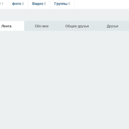
г
1
фото
0
Видео
0
Группы
0
Лента
Обо мне
Общие друзья
Друзья