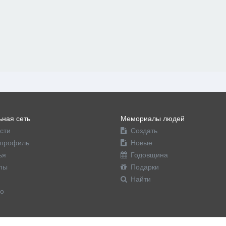
ная сеть
Мемориалы людей
сти
Создать
профиль
Новые
ья
Годовщина
пы
Подарки
Найти
о