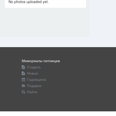
No photos uploaded yet.
Мемориалы питомцев
Создать
Новые
Годовщина
Подарки
Найти