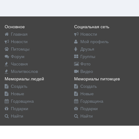
Основное
Социальная сеть
Главная
Новости
Новости
Мой профиль
Питомцы
Друзья
Форум
Группы
Часовня
Фото
Молитвослов
Видео
Мемориалы людей
Мемориалы питомцев
Создать
Создать
Новые
Новые
Годовщина
Годовщина
Подарки
Подарки
Найти
Найти