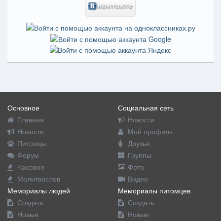
Основное
Социальная сеть
Главная
Новости
Новости
Мой профиль
Питомцы
Друзья
Форум
Группы
Часовня
Фото
Молитвослов
Видео
Мемориалы людей
Мемориалы питомцев
Создать
Создать
Новые
Новые