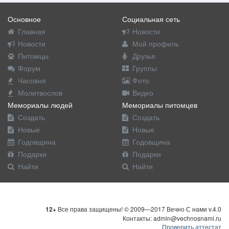
Основное
Социальная сеть
Главная
Новости
Новости
Мой профиль
Питомцы
Друзья
Форум
Группы
Часовня
Фото
Молитвослов
Видео
Мемориалы людей
Мемориалы питомцев
Создать
Создать
Новые
Новые
Годовщина
Годовщина
Подарки
Подарки
Найти
Найти
12+
Все права защищены! © 2009—2017 Вечно С нами v.4.0
Контакты: admin@vechnosnami.ru
Проверить аттестат