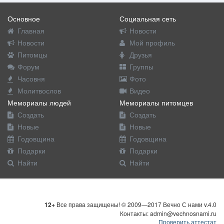
Основное
Социальная сеть
Главная
Новости
Новости
Мой профиль
Питомцы
Друзья
Форум
Группы
Часовня
Фото
Молитвослов
Видео
Мемориалы людей
Мемориалы питомцев
Создать
Создать
Новые
Новые
Годовщина
Годовщина
Подарки
Подарки
Найти
Найти
12+
Все права защищены! © 2009—2017 Вечно С нами v.4.0
Контакты: admin@vechnosnami.ru
Проверить аттестат