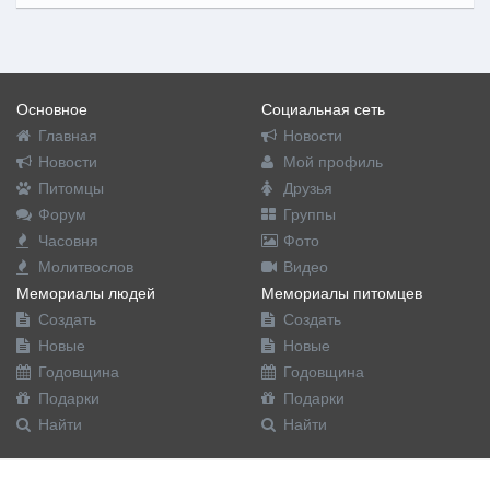
Основное
Социальная сеть
Главная
Новости
Новости
Мой профиль
Питомцы
Друзья
Форум
Группы
Часовня
Фото
Молитвослов
Видео
Мемориалы людей
Мемориалы питомцев
Создать
Создать
Новые
Новые
Годовщина
Годовщина
Подарки
Подарки
Найти
Найти