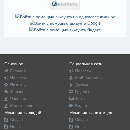
Основное
Социальная сеть
Главная
Новости
Новости
Мой профиль
Питомцы
Друзья
Форум
Группы
Часовня
Фото
Молитвослов
Видео
Мемориалы людей
Мемориалы питомцев
Создать
Создать
Новые
Новые